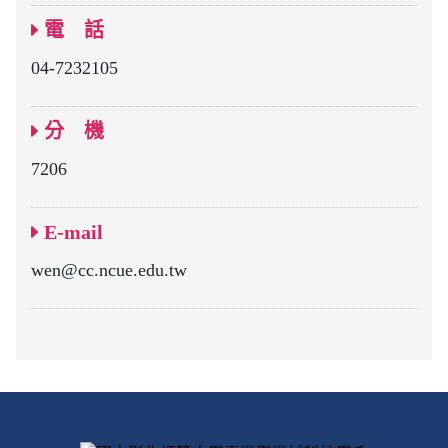
電 話
04-7232105
分 機
7206
E-mail
wen@cc.ncue.edu.tw