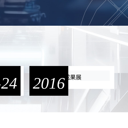
-24
理系統
2016
105級畢業成果展