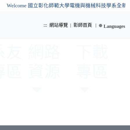
lcome 國立彰化師範大學電機與機械科技學系全新官網
:::
網站導覽
|
彰師首頁
|
Languages
繁體中文
系友
網路
下載
English
專區
資源
專區
Next