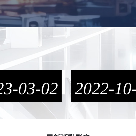
23-03-02
微電網排程與調度技術
2022-10
彰師大微電網能源管
專訪