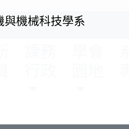
We
所
課務
學會
員
行政
園地