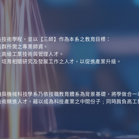
造技術學程，並以【三師】作為本系之教育目標：
械群所需之專業師資。
之高級工業技術與管理人才。
，培育相關研究及發展工作之人才，以促進產業升級。
機與機械科技學系乃依技職教育體系為背景基礎，將學做合一
技術精進人才，藉以成為科技產業之中間份子﹔同時肩負高工