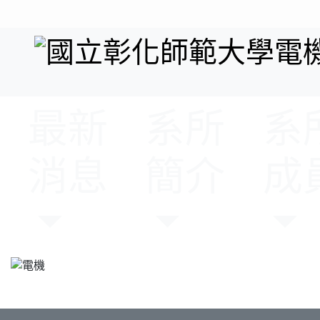
最新
系所
系
消息
簡介
成
Previous
:::