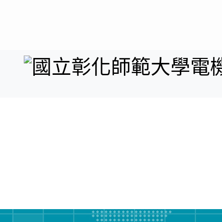
最新
系所
系
消息
簡介
成