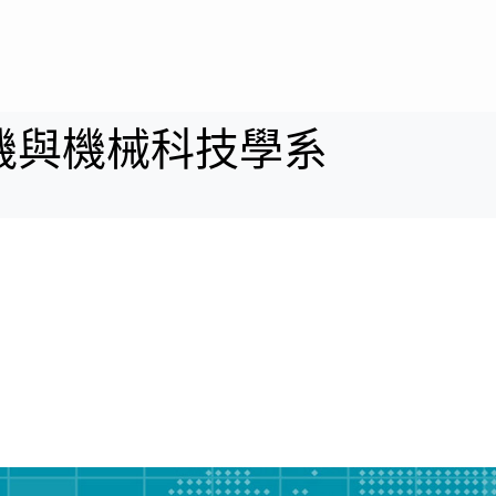
所
課務
學會
員
行政
園地