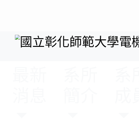
最新
系所
系
消息
簡介
成