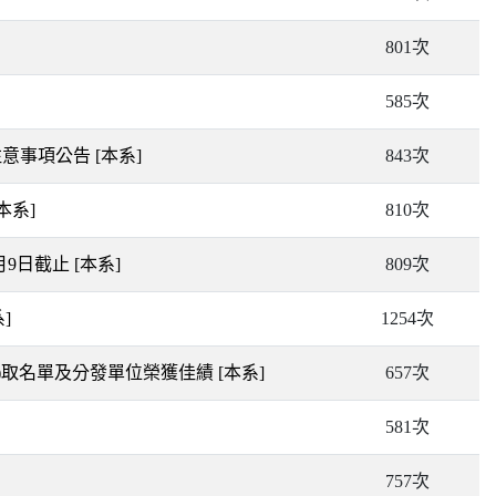
801次
585次
注意事項公告
[本系]
843次
[本系]
810次
月9日截止
[本系]
809次
]
1254次
備)取名單及分發單位榮獲佳績
[本系]
657次
581次
757次