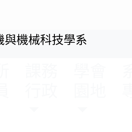
所
課務
學會
員
行政
園地